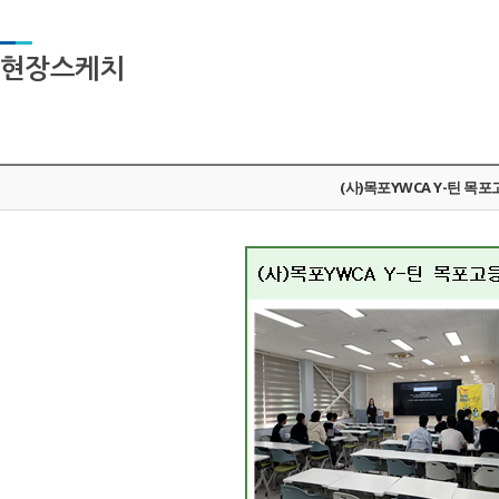
어린이집
여성인력개발센터
현장스케치
희망지원센터
꿈나무지역아동센터
찾아오시는 길
(사)목포YWCA Y-틴 목