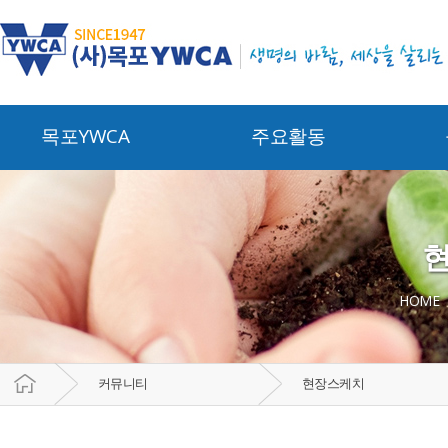
목포YWCA
주요활동
YWCA소개
중점운동
산모신
관
인사말
주요사업
산모신
연혁
신안진로체험지원센터
관
조직도
청소년유해환경감시단
HOME
장애아
정보공개
운영정관
재정
커뮤니티
현장스케치
후원
부속시설